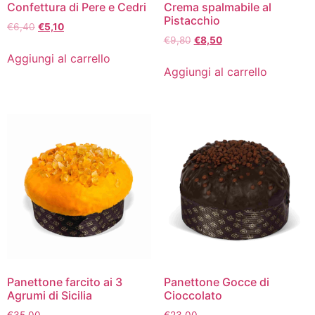
Confettura di Pere e Cedri
Crema spalmabile al
Pistacchio
€
6,40
€
5,10
€
9,80
€
8,50
Aggiungi al carrello
Aggiungi al carrello
Panettone farcito ai 3
Panettone Gocce di
Agrumi di Sicilia
Cioccolato
€
35,00
€
23,00